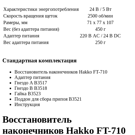
Характеристики энергопотребления
24 В / 5 Вт
Скорость вращения щеток
2500 об/мин
Рамеры, мм
71 х 77 х 107
Вес (без адаптера питания)
450 г
Адаптер питания
220 В AC / 24 В DC
Вес адаптера питания
250 г
Стандартная комплектация
Восстановитель наконечников Hakko FT-710
Адаптер питания
Гнездо A B3517
Гнездо B B3518
Гайка B3523
Поддон для сбора припоя B3521
Инструкция
Восстановитель
наконечников Hakko FT-710