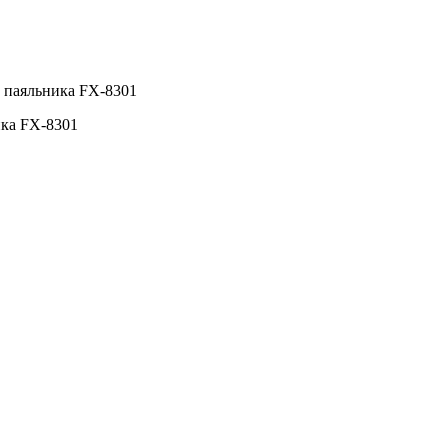
 паяльника FX-8301
ика FX-8301