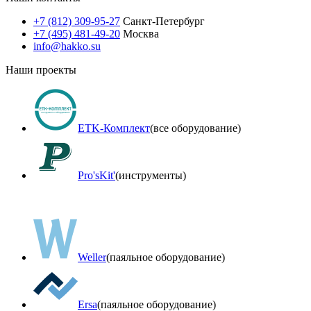
+7 (812) 309-95-27
Санкт-Петербург
+7 (495) 481-49-20
Москва
info@hakko.su
Наши проекты
ETK-Комплект
(все оборудование)
Pro'sKit'
(инструменты)
Weller
(паяльное оборудование)
Ersa
(паяльное оборудование)